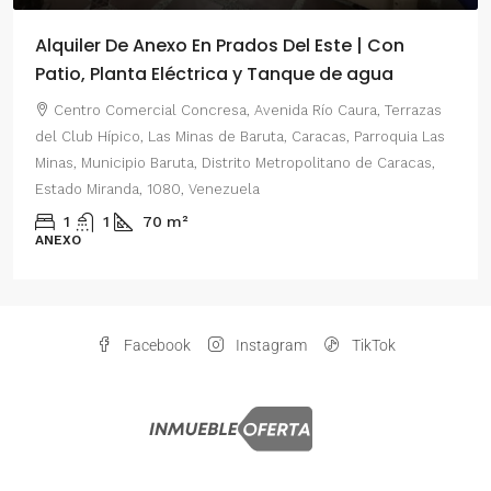
Alquiler De Anexo En Prados Del Este | Con
Patio, Planta Eléctrica y Tanque de agua
Centro Comercial Concresa, Avenida Río Caura, Terrazas
del Club Hípico, Las Minas de Baruta, Caracas, Parroquia Las
Minas, Municipio Baruta, Distrito Metropolitano de Caracas,
Estado Miranda, 1080, Venezuela
1
1
70
m²
ANEXO
Facebook
Instagram
TikTok