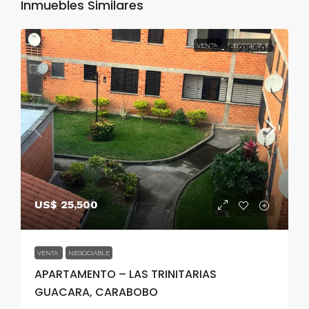
Inmuebles Similares
VENTA
US$ 25,500
NEGOCIABLE
US$ 25,500
VENTA
NEGOCIABLE
APARTAMENTO – LAS TRINITARIAS
GUACARA, CARABOBO