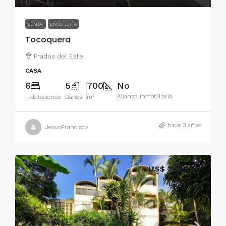
VENTA
EN OFERTA
Tocoquera
Prados del Este
CASA
6
5
700
No
Alianza Inmobiliaria
Habitaciones
Baños
m²
hace 3 años
JesusFrancisco
US$ 295,000
VENTA