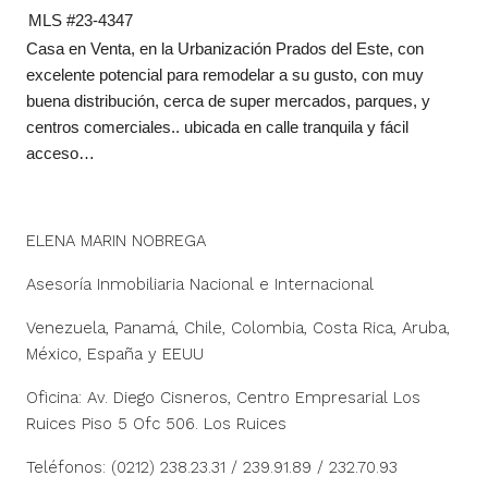
MLS #23-4347
Casa en Venta, en la Urbanización Prados del Este, con
excelente potencial para remodelar a su gusto, con muy
buena distribución, cerca de super mercados, parques, y
centros comerciales.. ubicada en calle tranquila y fácil
acceso…
ELENA MARIN NOBREGA
Asesoría Inmobiliaria Nacional e Internacional
Venezuela, Panamá, Chile, Colombia, Costa Rica, Aruba,
México, España y EEUU
Oficina: Av. Diego Cisneros, Centro Empresarial Los
Ruices Piso 5 Ofc 506. Los Ruices
Teléfonos: (0212) 238.23.31 / 239.91.89 / 232.70.93