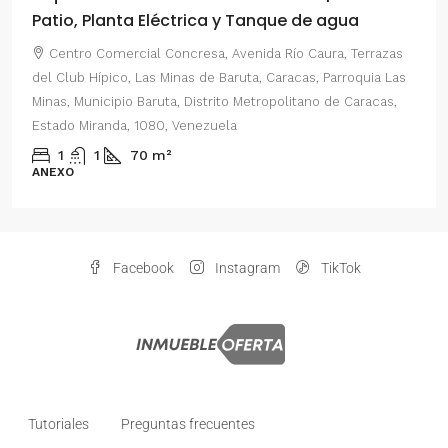
Patio, Planta Eléctrica y Tanque de agua
Centro Comercial Concresa, Avenida Río Caura, Terrazas
del Club Hípico, Las Minas de Baruta, Caracas, Parroquia Las
Minas, Municipio Baruta, Distrito Metropolitano de Caracas,
Estado Miranda, 1080, Venezuela
1
1
70
m²
ANEXO
Facebook
Instagram
TikTok
Tutoriales
Preguntas frecuentes