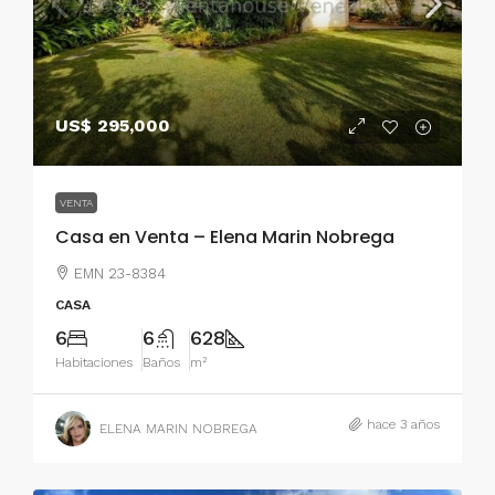
US$ 295,000
VENTA
Casa en Venta – Elena Marin Nobrega
EMN 23-8384
CASA
6
6
628
Habitaciones
Baños
m²
hace 3 años
ELENA MARIN NOBREGA