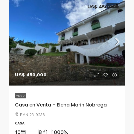
US$ 450,000
VENTA
US$ 450,000
VENTA
Casa en Venta – Elena Marin Nobrega
EMN 23-9236
CASA
10
8
1000