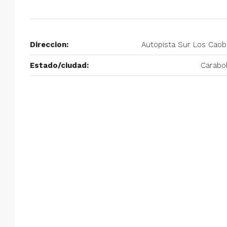
Alquiler en Prados del Este 
Habitaciones, 2 Baños, Pa
y Equipado
Direccion:
Autopista Sur Los Cao
Centro Comercial Concresa, Ave
Estado/ciudad:
Carabo
Prados del Este, Prados del Este, S
Este, Caracas, Parroquia Nuestra S
Municipio Baruta, Distrito Metropol
Estado Miranda, 1080, Venezuela
2
2
100
m²
ANEXO