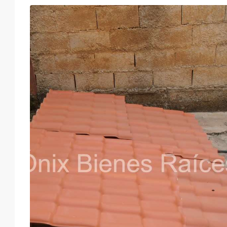
Jue
Vie
Sáb
Dom
13
14
15
16
Ago
Ago
Ago
Ago