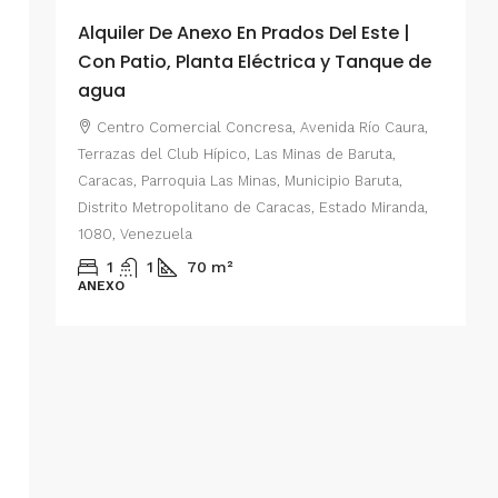
Alquiler De Anexo En Prados Del Este |
A
Con Patio, Planta Eléctrica y Tanque de
C
agua
P
Centro Comercial Concresa, Avenida Río Caura,
E
Terrazas del Club Hípico, Las Minas de Baruta,
M
Caracas, Parroquia Las Minas, Municipio Baruta,
al de
E
Distrito Metropolitano de Caracas, Estado Miranda,
 del
1080, Venezuela
ario,
A
1
1
70
m²
cas,
ANEXO