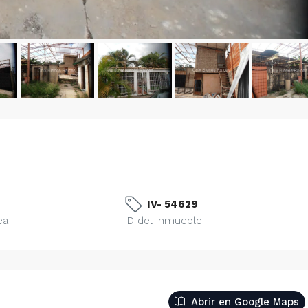
IV- 54629
ea
ID del Inmueble
Abrir en Google Maps