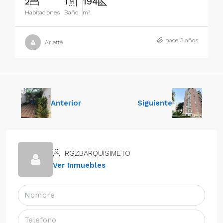
2
1
194
Habitaciones
Baño
m²
hace 3 años
Arlette
Anterior
Siguiente
RGZBARQUISIMETO
Ver Inmuebles