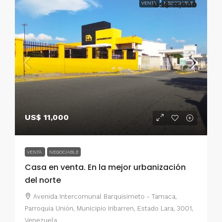
VENTA
US$ 11,000
NEGOCIABLE
US$ 11,000
VENTA
NEGOCIABLE
Casa en venta. En la mejor urbanización
del norte
Avenida Intercomunal Barquisimeto - Tamaca,
Parroquia Unión, Municipio Iribarren, Estado Lara, 3001,
Venezuela