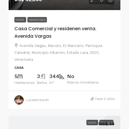
VENTA
NEGOCIABLE
Casa Comercial y residenen venta.
Avenida Vargas
Avenida Vargas, Macuto, El Manzano, Parroquia
Catedral, Municipio Iribarren, Estado Lara, 3001,
Venezuela
CASA
5
3
344
No
Alianza Inmobiliaria
Habitaciones
Baños
m²
hace 2 años
Luciatorresrah
VENTA
US$ 14
PRIVADO