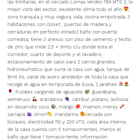
las trinitarias, en el cercado Lomas Verdes 784 MTS 2, la
mejor vista del sector, excelente clima todo el año
,
zona tranquila y muy segura, sala, cocina empotrada, 3
habitaciones con clóset , puertas de madera y
cerraduras en perfecto estado,1 baño con puerta
corredisa, tiene 3 anexos con piso de cemento y techo
de zinc que mide 2,5 × 3mts c/u donde esta el
comedor, cuarto de deporte y el lavadero,
estacionamiento de caico para 2 carros grandes,
hidroneumático que surte la casa con agua, tanque de
8mil lts, canal de acero alrededor de toda la casa que
recoge el agua en temporada de lluvia, 3 jardines
, frutales cargando de aguacate
, guanábana,
semeruco
, arándanos
, cambur, plátano, lechosa,
en desarrollo coco
, mango
, mamon, merey
,
sarrapia
, limon
, mandarina
cercada con
bloques, electricidad 110 y 220 VTS, cada área interna
de la casa cuenta con 5 tomacorrientes, menos el
baño que tiene 1 tomacorriente, información