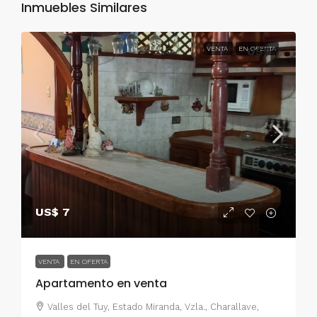
Inmuebles Similares
VENTA
EN OFERTA
US$ 7
US$ 7
VENTA
EN OFERTA
Apartamento en venta
Valles del Tuy, Estado Miranda, Vzla., Charallave,