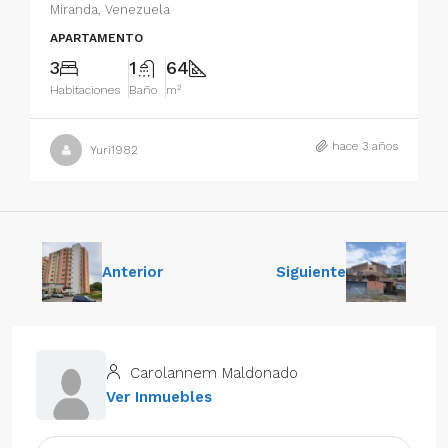
Miranda, Venezuela
APARTAMENTO
3
1
64
Habitaciones
Baño
m²
hace 3 años
Yuri1982
Anterior
Siguiente
Carolannem Maldonado
Ver Inmuebles