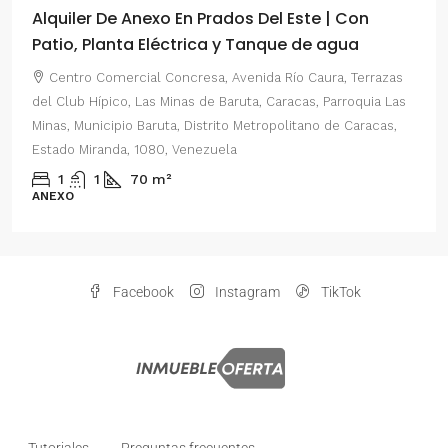
Alquiler De Anexo En Prados Del Este | Con
Patio, Planta Eléctrica y Tanque de agua
Centro Comercial Concresa, Avenida Río Caura, Terrazas
del Club Hípico, Las Minas de Baruta, Caracas, Parroquia Las
Minas, Municipio Baruta, Distrito Metropolitano de Caracas,
Estado Miranda, 1080, Venezuela
1
1
70
m²
ANEXO
Facebook
Instagram
TikTok
Tutoriales
Preguntas frecuentes