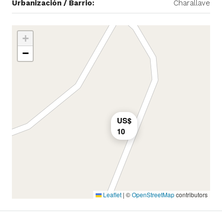
Urbanización / Barrio:
Charallave
+
−
US$
10
Leaflet
|
©
OpenStreetMap
contributors