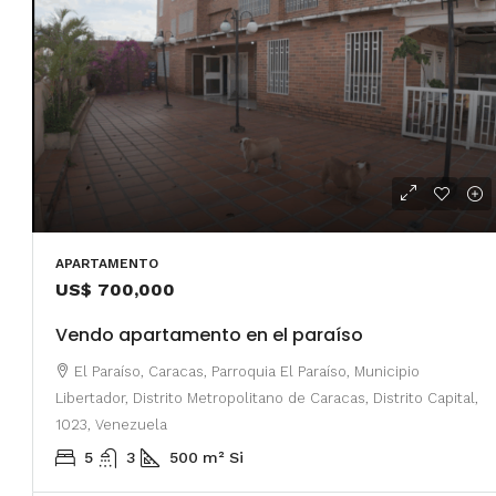
$750/mes
Alquiler en Prados del Este 
APARTAMENTO
Habitaciones, 2 Baños, Pa
US$ 700,000
y Equipado
Vendo apartamento en el paraíso
Centro Comercial Concresa, Ave
Prados del Este, Prados del Este, S
El Paraíso, Caracas, Parroquia El Paraíso, Municipio
Este, Caracas, Parroquia Nuestra S
Libertador, Distrito Metropolitano de Caracas, Distrito Capital,
Municipio Baruta, Distrito Metropol
1023, Venezuela
Estado Miranda, 1080, Venezuela
5
3
500
m²
Si
2
2
100
m²