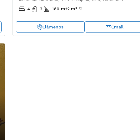
4
3
160 mt2
m²
Si
Llámenos
Email