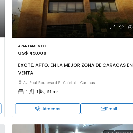
APARTAMENTO
US$ 49,000
EXCTE. APTO. EN LA MEJOR ZONA DE CARACAS EN
VENTA
Av. Ppal Boulevard El Cafetal - Caracas
1
1
51
m²
Llámenos
Email
VENTA
NEGOCIABL