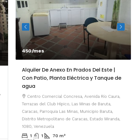
450/mes
Alquiler De Anexo En Prados Del Este |
A
Con Patio, Planta Eléctrica y Tanque de
C
agua
e
P
Centro Comercial Concresa, Avenida Río Caura,
E
Terrazas del Club Hípico, Las Minas de Baruta,
M
Caracas, Parroquia Las Minas, Municipio Baruta,
al de
E
Distrito Metropolitano de Caracas, Estado Miranda,
 del
1080, Venezuela
ario,
A
1
1
70
m²
cas,