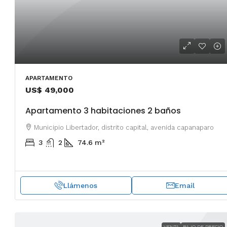
APARTAMENTO
US$ 49,000
Apartamento 3 habitaciones 2 baños
Municipio Libertador, distrito capital, avenida capanaparo
3
2
74.6
m²
Llámenos
Email
VENTA
BAJO DE PRECIO