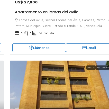
US$ 27,000
Apartamento en lomas del avila
Lomas del Ávila, Sector Lomas del Ávila, Caracas, Parroqui
Petare, Municipio Sucre, Estado Miranda, 1073, Venezuela
1
1
52
m²
No
Llámenos
Email
VENTA
EN OFERT