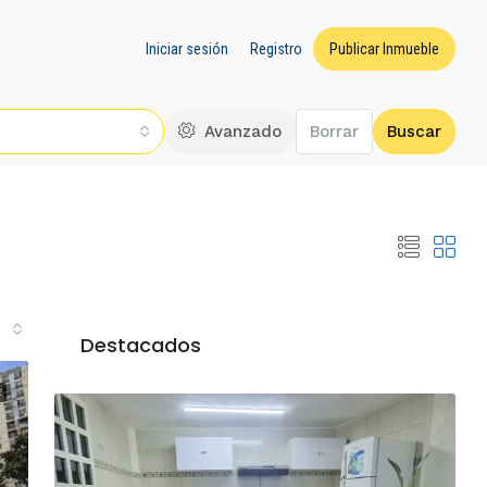
Iniciar sesión
Registro
Publicar Inmueble
Avanzado
Borrar
Buscar
Destacados
E