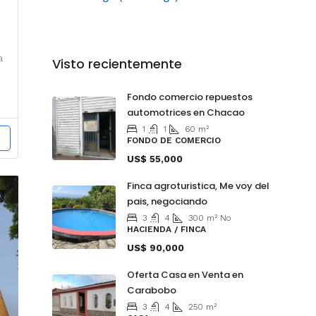
a
Visto recientemente
Fondo comercio repuestos
automotrices en Chacao
1
1
60
m²
FONDO DE COMERCIO
US$ 55,000
Finca agroturistica, Me voy del
A
pais, negociando
3
4
300
m²
No
HACIENDA / FINCA
US$ 90,000
Oferta Casa en Venta en
Carabobo
3
4
250
m²