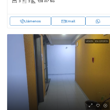
3
2
128
m²
No
Llámenos
Email
.
VENTA
EN OFERTA