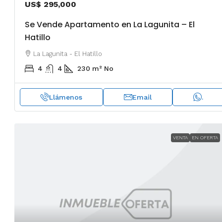
US$ 295,000
Se Vende Apartamento en La Lagunita – El
Hatillo
La Lagunita - El Hatillo
4
4
230
m²
No
Llámenos
Email
.
VENTA
EN OFERTA