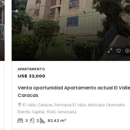
– 2
350/mes
APARTAMENTO
tio. Amoblado
US$ 32,000
Alquiler De Anexo En Prados Del Este
Venta oportunidad Apartamento actual El Vall
nida Principal de
Caracas | Con Planta y tanque
Caracas
ector: Prado del
subterráneo
eñora del Rosario,
El Valle, Caracas, Parroquia El Valle, Municipio Libertador,
Centro Comercial Concresa, Avenida Princip
itano de Caracas,
Distrito Capital, 1040, Venezuela
Prados del Este, Prados del Este, Sector: Prado
3
2
83.43
m²
Este, Caracas, Parroquia Nuestra Señora del Ros
Municipio Baruta, Distrito Metropolitano de Cara