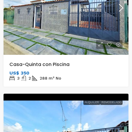
Casa-Quinta con Piscina
US$ 350
3
2
288
m²
No
ALQUILER
REMODELADO