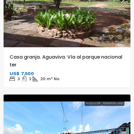
Casa granja. Aguaviva. Vía al parque nacional
ter
US$ 7,500
3
2
20
m²
No
ALQUILER
REMODELADO