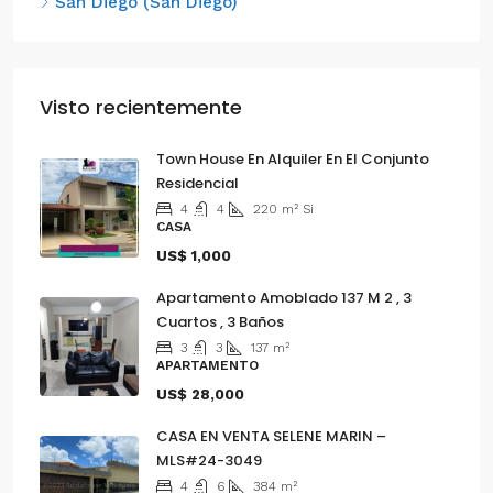
San Diego (San Diego)
Visto recientemente
Town House En Alquiler En El Conjunto
Residencial
4
4
220
m²
Si
CASA
US$ 1,000
Apartamento Amoblado 137 M 2 , 3
Cuartos , 3 Baños
3
3
137
m²
APARTAMENTO
US$ 28,000
CASA EN VENTA SELENE MARIN –
MLS#24-3049
4
6
384
m²