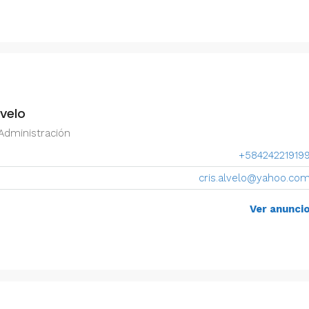
lvelo
Administración
+58424221919
cris.alvelo@yahoo.co
Ver anunci