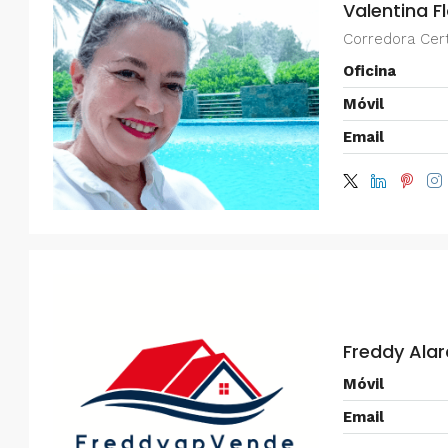
Valentina F
Corredora Cert
Oficina
Móvil
Email
Freddy Ala
Móvil
Email