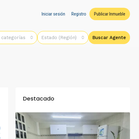
Iniciar sesión
Registro
Publicar Inmueble
 categorías
Estado (Región)
Buscar Agente
Destacado
3
3