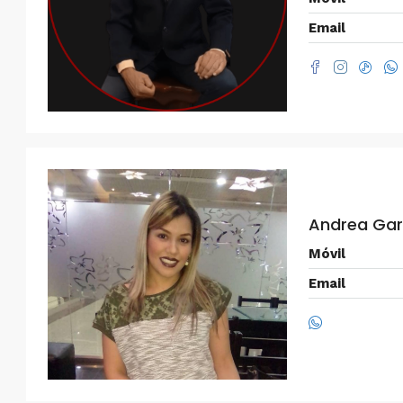
Email
$750/mes
Alquiler en Prados del Este 
Andrea Ga
Habitaciones, 2 Baños, Pa
y Equipado
Móvil
Centro Comercial Concresa, Ave
Email
Prados del Este, Prados del Este, S
Este, Caracas, Parroquia Nuestra S
Municipio Baruta, Distrito Metropol
Estado Miranda, 1080, Venezuela
2
2
100
m²