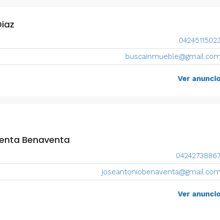
iaz
0424511502
buscainmueble@gmail.co
Ver anunci
enta Benaventa
0424273886
joseantoniobenaventa@gmail.co
Ver anunci