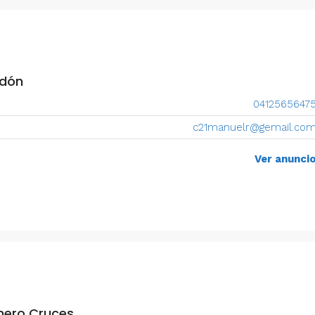
Estado Miranda, 1080, Venezuela
1
1
20
m²
ANEXO
ndón
0412565647
c21manuelr@gemail.co
Ver anunci
mero Cruces