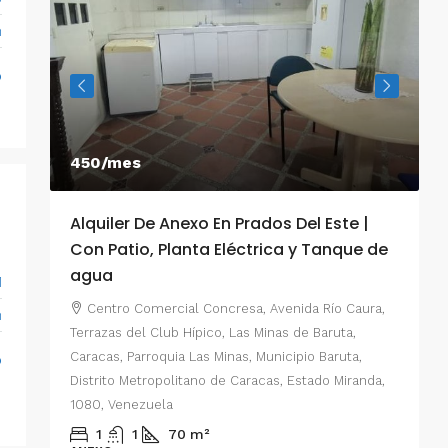
m
o
450/mes
Alquiler De Anexo En Prados Del Este |
A
Con Patio, Planta Eléctrica y Tanque de
C
agua
1
P
Centro Comercial Concresa, Avenida Río Caura,
m
E
Terrazas del Club Hípico, Las Minas de Baruta,
M
Caracas, Parroquia Las Minas, Municipio Baruta,
o
al de
E
Distrito Metropolitano de Caracas, Estado Miranda,
 del
1080, Venezuela
ario,
A
1
1
70
m²
cas,