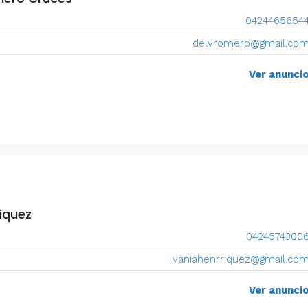
0424465654
delvromero@gmail.co
Ver anunci
iquez
0424574300
vaniahenrriquez@gmail.co
Ver anunci