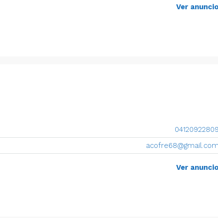
Ver anunci
0412092280
acofre68@gmail.co
Ver anunci