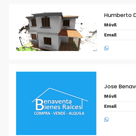
Humberto D
Móvil
Email
Jose Benav
Móvil
Email