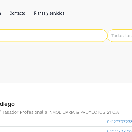
a
Contacto
Planes y servicios
Todas las
diego
 / Tasador Profesional
a
INMOBILIARIA & PROYECTOS 21 C.A.
0412770723
0412770723