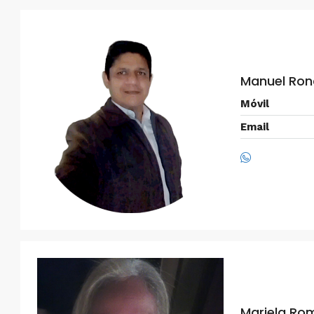
ANEXO
Manuel Ro
Móvil
Email
Mariela Ro