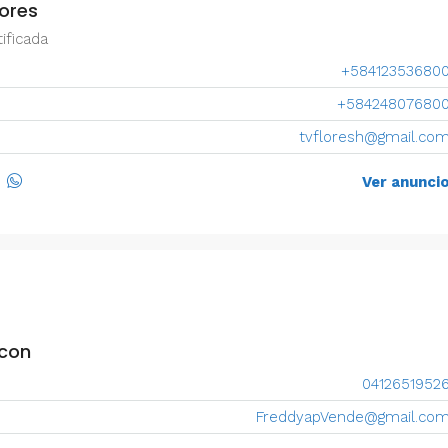
lores
ificada
+58412353680
+58424807680
tvfloresh@gmail.co
Ver anunci
rcon
0412651952
FreddyapVende@gmail.co