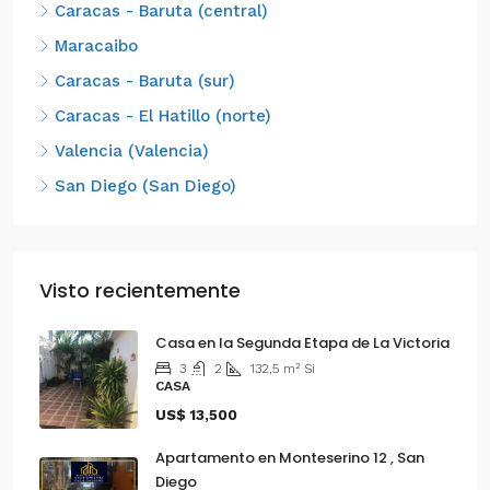
Caracas - Baruta (central)
Maracaibo
Caracas - Baruta (sur)
Caracas - El Hatillo (norte)
Valencia (Valencia)
San Diego (San Diego)
Visto recientemente
Casa en la Segunda Etapa de La Victoria
3
2
132,5
m²
Si
CASA
US$ 13,500
Apartamento en Monteserino 12 , San
Diego